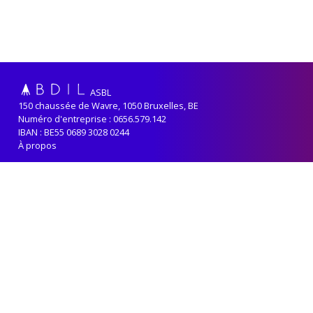
ASBL
150 chaussée de Wavre, 1050 Bruxelles, BE
Numéro d'entreprise : 0656.579.142
IBAN : BE55 0689 3028 0244
À propos
Adhérer
Renouveler sa cotisation
Contact
Politique de confidentialité
ABDIL reçoit le soutien de la
Fédération-Wallonie Bruxelles