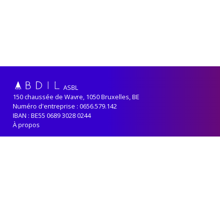
ASBL
150 chaussée de Wavre, 1050 Bruxelles, BE
Numéro d'entreprise : 0656.579.142
IBAN : BE55 0689 3028 0244
À propos
Adhérer
Renouveler sa cotisation
Contact
Politique de confidentialité
ABDIL reçoit le soutien de la
Fédération-Wallonie Bruxelles