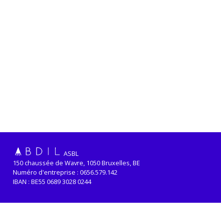
ASBL
150 chaussée de Wavre, 1050 Bruxelles, BE
Numéro d'entreprise : 0656.579.142
IBAN : BE55 0689 3028 0244