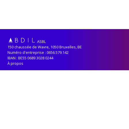
ASBL
150 chaussée de Wavre, 1050 Bruxelles, BE
Numéro d'entreprise : 0656.579.142
IBAN : BE55 0689 3028 0244
À propos
Adhérer
Renouveler sa cotisation
Contact
Politique de confidentialité
ABDIL reçoit le soutien de la
Fédération-Wallonie Bruxelles