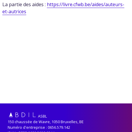
La partie des aides :
https://livre.cfwb.be/aides/auteurs-
et-autrices
ASBL
150 chaussée de Wavre, 1050 Bruxelles, BE
Numéro d'entreprise : 0656.579.142