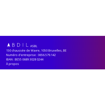
ASBL
150 chaussée de Wavre, 1050 Bruxelles, BE
Numéro d'entreprise : 0656.579.142
IBAN : BE55 0689 3028 0244
À propos
Adhérer
Renouveler sa cotisation
Contact
Politique de confidentialité
ABDIL reçoit le soutien de la
Fédération-Wallonie Bruxelles