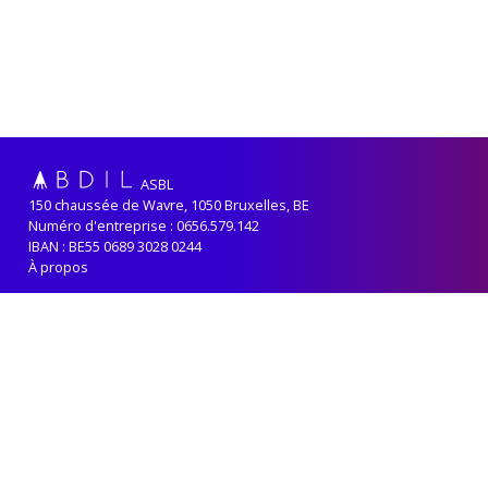
ASBL
150 chaussée de Wavre, 1050 Bruxelles, BE
Numéro d'entreprise : 0656.579.142
IBAN : BE55 0689 3028 0244
À propos
Adhérer
Renouveler sa cotisation
Contact
Politique de confidentialité
ABDIL reçoit le soutien de la
Fédération-Wallonie Bruxelles