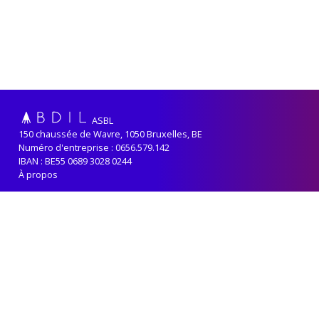
ASBL
150 chaussée de Wavre, 1050 Bruxelles, BE
Numéro d'entreprise : 0656.579.142
IBAN : BE55 0689 3028 0244
À propos
Adhérer
Renouveler sa cotisation
Contact
Politique de confidentialité
ABDIL reçoit le soutien de la
Fédération-Wallonie Bruxelles