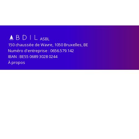
ASBL
150 chaussée de Wavre, 1050 Bruxelles, BE
Numéro d'entreprise : 0656.579.142
IBAN : BE55 0689 3028 0244
À propos
Adhérer
Renouveler sa cotisation
Contact
Politique de confidentialité
ABDIL reçoit le soutien de la
Fédération-Wallonie Bruxelles