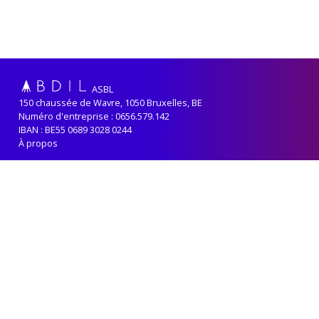
ASBL
150 chaussée de Wavre, 1050 Bruxelles, BE
Numéro d'entreprise : 0656.579.142
IBAN : BE55 0689 3028 0244
À propos
Adhérer
Renouveler sa cotisation
Contact
Politique de confidentialité
ABDIL reçoit le soutien de la
Fédération-Wallonie Bruxelles